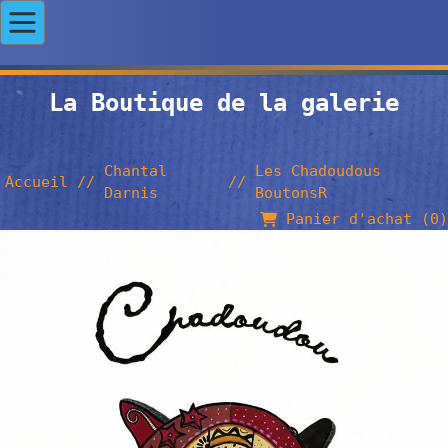
La Boutique de la galerie
Chantal
Les Chadoudous
Accueil
//
//
Darnis
BoutonsR
Panier d'achat (
0
)