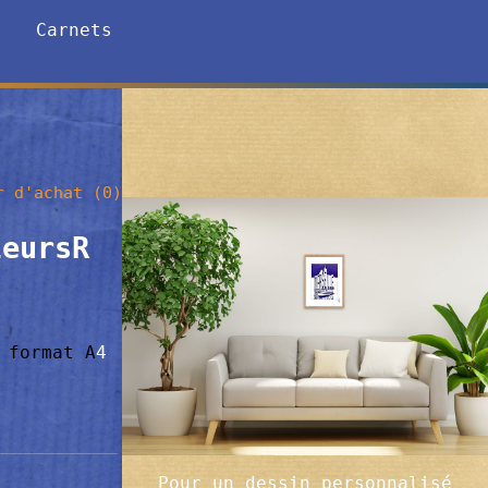
Carnets
 d'achat (
0
)
leursR
n format
A
4
Pour un dessin personnalisé