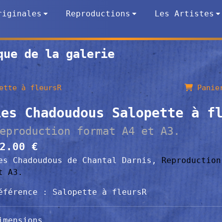
riginales
Reproductions
Les Artistes
que de la galerie
ette à fleursR
Panier
Les Chadoudous Salopette à f
eproduction format A4 et A3.
2.00 €
es Chadoudous de Chantal Darnis,
Reproductio
t A3.
éférence : Salopette à fleursR
imensions