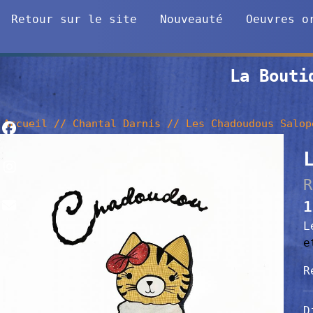
Retour sur le site
Nouveauté
Oeuvres o
La Bouti
Accueil
//
Chantal Darnis
//
Les Chadoudous Salop
R
1
L
e
R
D