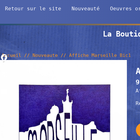
Retour sur le site
Nouveauté
Oeuvres o
La Bouti
Accueil
//
Nouveaute
//
Affiche Marseille Bic1
9
A
R