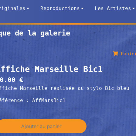
riginales
Reproductions
Les Artistes
que de la galerie
Panier
Affiche Marseille Bic1
0.00 €
ffiche Marseille réalisée au stylo Bic bleu
éférence : AffMarsBic1
Ajouter au panier