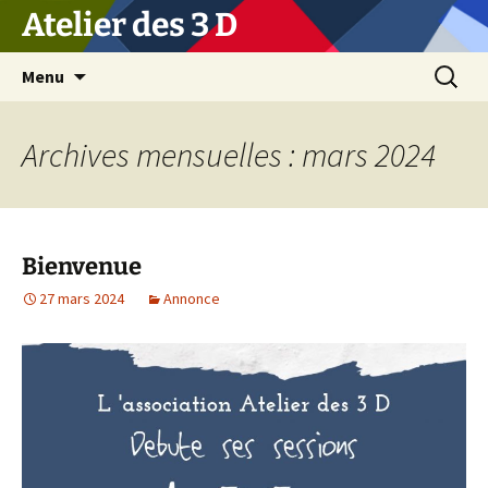
Atelier des 3 D
Aller
Recherc
Menu
au
contenu
Archives mensuelles : mars 2024
Bienvenue
27 mars 2024
Annonce