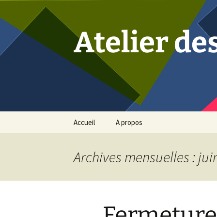
Atelier de
Aller
Accueil
A propos
au
contenu
Archives mensuelles : jui
Fermeture