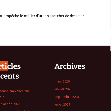
nt empêché le millier d’urban sketcher de dessiner
ticles
Archives
er
écents
mars 2026
janvier 2026
bonne ambiance aux
iers
septembre 2025
e année 2026
juillet 2025